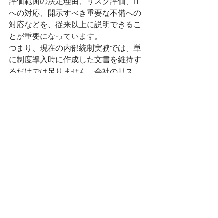
評価範囲の決定理由、リスク評価、IT
への対応、開示すべき重要な不備への
対応などを、従来以上に説明できるこ
とが重要になっています。
つまり、現在の内部統制実務では、単
に制度導入時に作成した文書を維持す
るだけでは足りません。会社のリス
ク、事業環境、IT環境、グループ体制
の変化を踏まえ、内部統制を継続的に
見直すことが求められます。
この改訂内容と実務への影響について
は、別の記事で詳しく解説します。
上場会社の担当者が押さ
えるべき視点
日本の内部統制制度の流れを理解する
うえで、上場会社の担当者が押さえる
べきポイントは次の3つです。