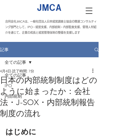
合同会社JMCAは、一般社団法人日本経営調査士協会の関連コンサルティ
ング部門として、IPO・経営支援、内部統制・内部監査支援、管理人材紹
介を通じて、企業の成長と経営管理体制の整備を支援します
記事
全ての記事
4月4日
読了時間: 7分
全ての記事
日本の内部統制制度はどの
IPO
ように始まったか：会社
内部統制
法・J-SOX・内部統制報告
制度の流れ
はじめに