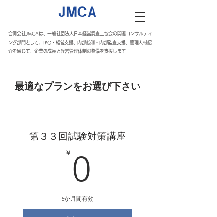
合同会社JMCAは、一般社団法人日本経営調査士協会の関連コンサルティ
ング部門として、IPO・経営支援、内部統制・内部監査支援、管理人材紹
介を通じて、企業の成長と経営管理体制の整備を支援します
最適なプランをお選び下さい
第３３回試験対策講座
0￥
￥
0
6か月間有効